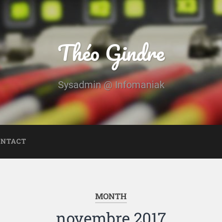
Théo Gindre
Sysadmin @ Infomaniak
ONTACT
MONTH
novembre 2017