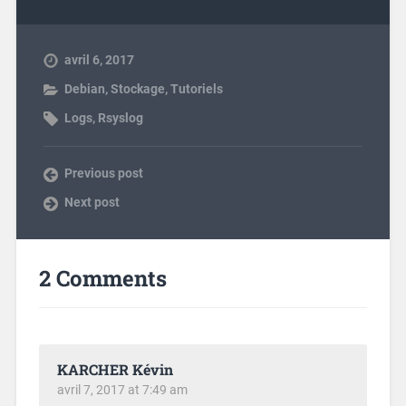
avril 6, 2017
Debian
,
Stockage
,
Tutoriels
Logs
,
Rsyslog
Previous post
Next post
2 Comments
KARCHER Kévin
avril 7, 2017 at 7:49 am