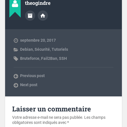
theogindre
septembre 20, 2017
Debian
,
Sécurité
,
Tutoriels
Bruteforce
,
Fail2Ban
,
SSH
Previous post
Next post
Laisser un commentaire
Votre adresse e-mail ne sera pas publiée.
Les champs
obligatoires sont indiqués avec
*