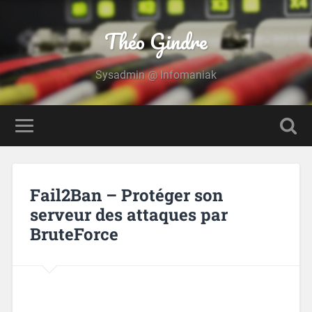
Théo Gindre
Sysadmin @ Infomaniak
Fail2Ban – Protéger son
serveur des attaques par
BruteForce